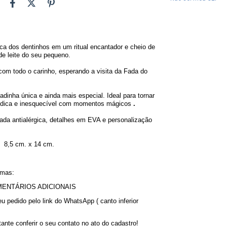
ca dos dentinhos em um ritual encantador e cheio de 
de leite do seu pequeno.
m todo o carinho, esperando a visita da Fada do 
dinha única e ainda mais especial. Ideal para tornar 
lúdica e inesquecível com momentos mágicos 
.
ada antialérgica, detalhes em EVA e personalização 
  8,5 cm. x 14 cm.
rmas:
COMENTÁRIOS ADICIONAIS
edido pelo link do WhatsApp ( canto inferior 
nte conferir o seu contato no ato do cadastro!