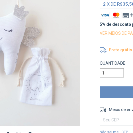
2
X DE
R$35,5
5% de desconto
VER MEIOS DE 
Frete grátis
QUANTIDADE
Entregas para o 
Meios de env
Não sei meu CEP