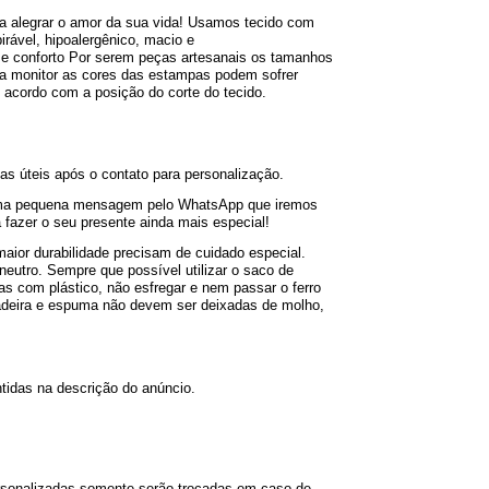
a alegrar o amor da sua vida! Usamos tecido com 
rável, hipoalergênico, macio e 
de e conforto Por serem peças artesanais os tamanhos 
 monitor as cores das estampas podem sofrer 
 acordo com a posição do corte do tecido.
ias úteis após o contato para personalização.
 uma pequena mensagem pelo WhatsApp que iremos 
 fazer o seu presente ainda mais especial!
aior durabilidade precisam de cuidado especial. 
eutro. Sempre que possível utilizar o saco de 
s com plástico, não esfregar e nem passar o ferro 
deira e espuma não devem ser deixadas de molho, 
ntidas na descrição do anúncio.
rsonalizadas somente serão trocadas em caso de 