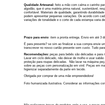
Qualidade Artesanal:
 feito a mão com calma e carinho par
algodão, que é uma matéria prima natural, sustentável, respi
confortável. Materiais de qualidade, garantindo durabilida
podem apresentar pequenas variações. De acordo com cada
variações de tonalidade e o corte de cada estampa varia de
Prazo para envio
: item a pronta entrega. Envio em até 3 d
É para presente? se sim ao finalizar a sua compra envie
transcrever no nosso cartão presente sem custo. Tudo para
Recomendações:
 peças para bebês são delicadas e para m
Lavar em ciclo delicado, não deixar de molho e usar sabão n
proteção para roupas delicadas.  Não lavar na máquina peça
sobre as peças com personalização em vinil. Peças em ma
higienizar separadamente da parte em tecido.
Obrigada por comprar de uma mãe empreendedora!
Foto humanizada ilustrativa. Considerar as informações co
Não realizamos trocas de produtos após o uso, e peças pe