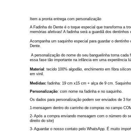
Item a pronta entrega com personalização 
A Fadinha do Dente é o toque especial que transforma a tro
memórias afetivas! A fadinha será a guardiã dos dentinhos 
Acompanha um saquinho especial para guardar o dentinho co
Dente.
 A personalização do nome do seu banguelinha torna cada fa
essa fase tão importante na infância em uma experiência 
Material
: tecido 100% algodão, enchimento em fibra silicon
em vinil.
Medidas:
 fadinha: 19 cm x15 cm + alça de 9 cm. Saquinho
Personalização
: com nome na fadinha e no saquinho.
Os dados para personalização podem ser enviados de 3 fo
1-mensagem dentro do carrinho de compras no campo 
2- Após a compra enviando mensagem com o número do seu p
direito do site)
3- Aguardar o nosso contato pelo WhatsApp. É muito importa